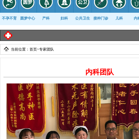
不孕不育
圆梦中心
产科
妇科
公共卫生
接种门诊
儿科
内
当前位置：
首页
>
专家团队
康复科
内科团队