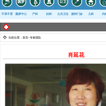
不孕不育
圆梦中心
产科
妇科
公共卫生
接种门诊
儿科
内
当前位置：
首页
>
专家团队
康复科
肖延花