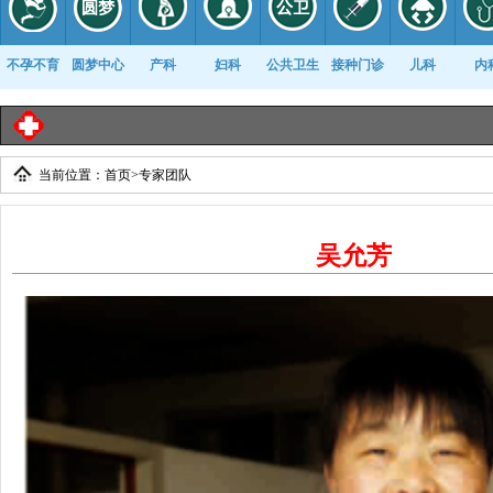
不孕不育
圆梦中心
产科
妇科
公共卫生
接种门诊
儿科
内
临
当前位置：
首页
>
专家团队
康复科
吴允芳