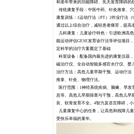
和老年带来的功能障碍、先天发育障碍的
传统康复手段：中医中药、针灸推拿、穴
康复训练：1运动疗法（PT）2作业疗法（OT
通过以上综合治疗，减轻患者痛苦，提高
儿科康复：儿童诊疗特色：引进欧洲高危
能运动评估GESE发育诊疗法等评估项目
定科学的治疗方案奠定了基础
科室设备：配备国内最先进的康复仪器，
磁治疗仪、全自动智能多感官水疗仪、婴
治疗方法：高危儿童早期干预、运动疗法（P
推拿、针灸、物理疗法。
医疗范围：1神经系统疾病、脑瘫、早发
息等。高危儿早期筛查与干预，高危儿早
良、软骨发育不全。4智力及语言障碍，
儿童康复中心的任务，让高危和残障儿童
受快乐幸福的童年。