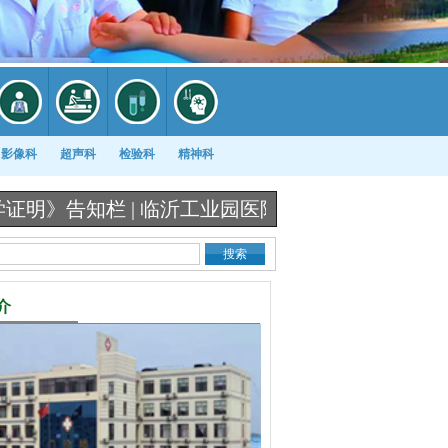
影像科
超声科
检验科
精神科
知栏 |
临沂工业园医院《出生医学证明》办理流程图
介