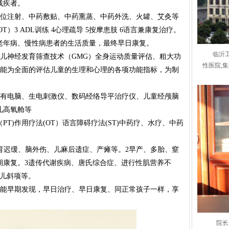
残疾者。
位注射、中药敷贴、中药熏蒸、中药外洗、火罐、艾灸等
）3 ADL训练 4心理疏导 5按摩患肢 6语言兼康复治疗。
老年病、慢性病患者的生活质量，最终早日康复。
临沂
儿神经发育筛查技术（GMG）全身运动质量评估、粗大功
性医院,
，能为全面的评估儿童的生理和心理的各项功能指标，为制
有电脑、生电刺激仪、数码经络导平治疗仪、儿童经颅脑
儿高氧舱等
T)作用疗法(OT）语言障碍疗法(ST)中药疗、水疗、中药
育迟缓、脑外伤、儿麻后遗症、产瘫等。2早产、多胎、窒
期康复。3遗传代谢疾病、唐氏综合症、进行性肌营养不
小儿斜项等。
能早期发现，早日治疗、早日康复、同正常孩子一样，享
院长