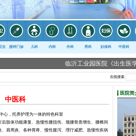
卫生
接种门诊
儿科
内科
外科
男科
妇保科
中医科
临沂工业园医院《出生医学证明》告
在线搜索
医院简
中医科
为中心，托养护理为一体的特色科室
折后肢体功能康复、急慢性腰扭伤、颈腰骨质增生、腰椎间
炎、肩周炎、各种胃疼、慢性腹泻、理疗减肥、急慢性疾病