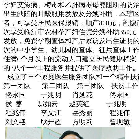
孕妇艾滋病、梅毒和乙肝病毒母婴阻断的防
出生缺陷的叶酸服用发放及分娩补助，本辖
者，可享受居民医保报销，顺产800元，剖腹产
次享受临沂市农村孕产妇住院分娩补助350
发放，免费孕期查体和产后家访及出生证明
次的中小学生、幼儿园的查体、征兵查体工
住满6个月以上的流动人口建立居民健康档案
的“八个一”工程服务并提供了医疗救助工作
成立了三个家庭医生服务团队和一个精准扶
第一团队 第二团队 第三团队 扶贫工作
佟永国 于兆明 肖延花 佟永国
侯 雯 邸如云 赵英红 于兆明
程兆伟 李文江 岳秀丽 程兆伟
刘文艳 耿开超 方明莉 曾现敏