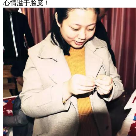
心情溢于脸庞！