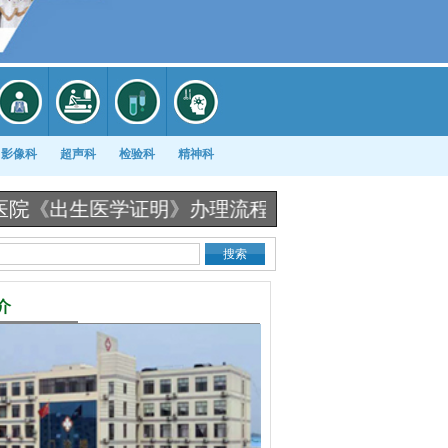
影像科
超声科
检验科
精神科
医学证明》办理流程图 |
冷空气来袭！医院患者“扎堆
介