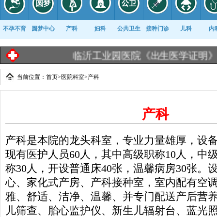
不孕不育
圆梦中心
产科
妇科
公共卫生
接种门诊
儿科
内
临沂工业园医院《出生医学证明》告知栏 |
当前位置：
首页
>
医院科室
>
产科
康复科
产科
产科是本院的龙头科室，专业力量雄厚，设
现有医护人员60人，其中高级职称10人，中
称30人，开设普通床40张，温馨病房30张。
心、家化式产房、产科接种室，室内配有空
雅、舒适、洁净、温馨、并专门配送产后营
儿筛查、胎心监护仪、新生儿辐射台、蓝光