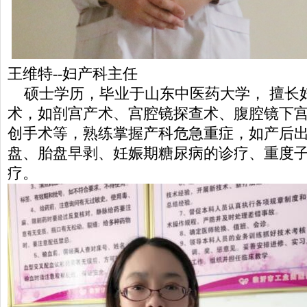
王维特--妇产科主任
硕士学历，毕业于山东中医药大学， 擅长
术，如剖宫产术、宫腔镜探查术、腹腔镜下
创手术等，熟练掌握产科危急重症，如产后
盘、胎盘早剥、妊娠期糖尿病的诊疗、重度
疗。