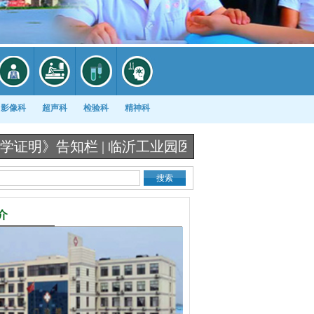
影像科
超声科
检验科
精神科
告知栏 |
临沂工业园医院《出生医学证明》办理流程
介