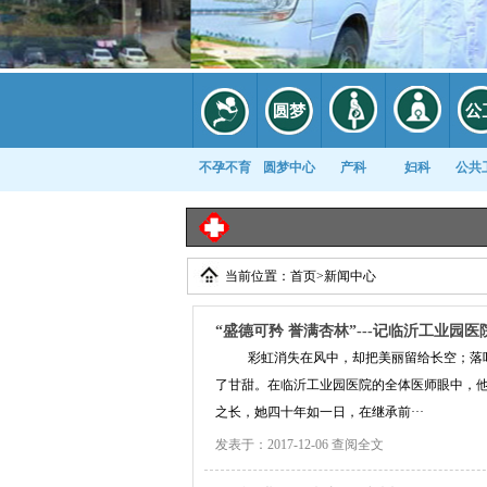
不孕不育
圆梦中心
产科
妇科
公共
当前位置：
首页
>
新闻中心
康复科
“盛德可矜 誉满杏林”---记临沂工业园医
彩虹消失在风中，却把美丽留给长空；落
了甘甜。在临沂工业园医院的全体医师眼中，
之长，她四十年如一日，在继承前···
发表于：2017-12-06
查阅全文