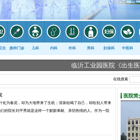
卫生
接种门诊
儿科
内科
外科
男科
妇保科
中医科
临沂工业园医院《出生医学证明》
在线搜索
院
医院简
叶化为春泥，却为大地带来了生机；清泉枯竭了自己，却给别人带来
他们的院长刘平秀就是这样一个默默奉献、亲切热情的人。作为一院